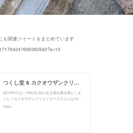
トにも関連ツイートをまとめています
ts/1171764247606382592?s=13
つくし堂 & カクオウザンクリエイターズ 出展の旅
2019/9/7(土)～9/9(月) 初の名古屋出展を果たしま
した！カクオウザンクリエイターズさんには10…
Twitter