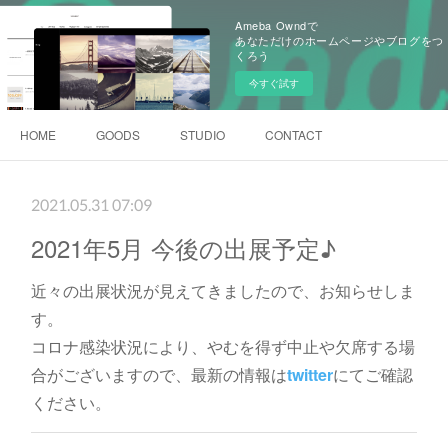
Ameba Owndで
あなただけのホームページやブログをつ
くろう
今すぐ試す
HOME
GOODS
STUDIO
CONTACT
2021.05.31 07:09
2021年5月 今後の出展予定♪
近々の出展状況が見えてきましたので、お知らせしま
す。
コロナ感染状況により、やむを得ず中止や欠席する場
合がございますので、最新の情報は
twitter
にてご確認
ください。