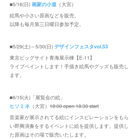
■5/16(日)
画家の小道
（大宮）
絵馬や小さい原画などを販売。
以降も毎月第三日曜日参加予定。
■5/29(土)～5/30(日)
デザインフェスタvol.53
東京ビッグサイト青海展示棟【E-11】
ライブペイントします！手描き絵馬やグッズも販売し
ます。
■6/15(火)「展覧会の絵」
ヒソミネ
（大宮）
18:00 open 18:30 start
音楽家が展示されてる絵にインスピレーションをもら
い即興演奏をするイベントに絵を提供します。提供し
た原画はその場で販売いたします。