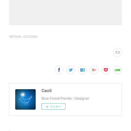
INFO
(
49
)
GOODS
(
6
)
Caoli
Blue Forest Painter / Designer
フォロー